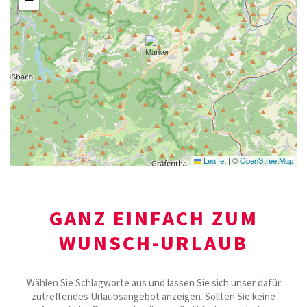
Leaflet
|
©
OpenStreetMap