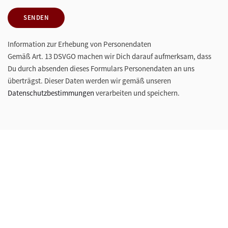
SENDEN
Information zur Erhebung von Personendaten
Gemäß Art. 13 DSVGO machen wir Dich darauf aufmerksam, dass
Du durch absenden dieses Formulars Personendaten an uns
überträgst. Dieser Daten werden wir gemäß unseren
Datenschutzbestimmungen
verarbeiten und speichern.
Informationen
N
B
I
T
T
E
L
E
S
E