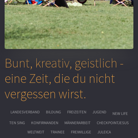
Bunt, kreativ, geistlich -
eine Zeit, die du nicht
vergessen wirst.
LANDESVERBAND
BILDUNG
FREIZEITEN
JUGEND
NEW LIFE
TEN SING
KONFIRMANDEN
MÄNNERARBEIT
CHECKPOINTJESUS
WELTWEIT
TRAINEE
FREIWILLIGE
JULEICA