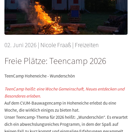
02. Juni 2026
|
Nicole Fraaß
|
Freizeiten
Freie Plätze: Teencamp 2026
TeenCamp Hoheneiche - Wunderschön
TeenCamp heißt: eine Woche Gemeinschaft, Neues entdecken und
Besonderes erleben.
Auf dem CVJM-Bauwagencamp in Hoheneiche erlebst du eine
Woche, die wirklich einiges zu bieten hat.
Unser Teencamp-Thema für 2026 heißt: „Wunderschön“. Es erwartet
dich ein abwechslungsreiches Programm, in dem der Spaß auf
keinen Fall zu kurz kommt und einmalige Erfahrungen gesammelt