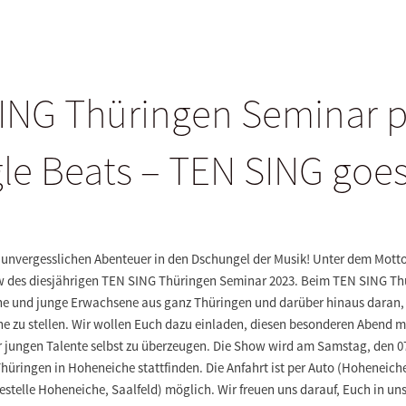
ING Thüringen Seminar pr
le Beats – TEN SING goes
m unvergesslichen Abenteuer in den Dschungel der Musik! Unter dem Mott
ow des diesjährigen TEN SING Thüringen Seminar 2023. Beim TEN SING Th
he und junge Erwachsene aus ganz Thüringen und darüber hinaus daran, 
ne zu stellen. Wir wollen Euch dazu einladen, diesen besonderen Abend m
r jungen Talente selbst zu überzeugen. Die Show wird am Samstag, den 07
ingen in Hoheneiche stattfinden. Die Anfahrt ist per Auto (Hoheneiche
stelle Hoheneiche, Saalfeld) möglich. Wir freuen uns darauf, Euch in u