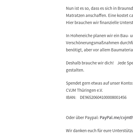
Nun ist es so, dass es sich in Braun
Matratzen anschaffen. Eine kostet ca
Hier brauchen wir finanzielle Unters
In Hoheneiche planen wir ein Bau- 
Verschönerungsmaßnahmen durchführ
benötigt, aber vor allem Baumateria
Deshalb brauche wir dich! Jede Spen
gestalten.
Spendet gern etwas auf unser Konto
CVJM Thüringen e.V.
IBAN: DE96520604100008001456
Oder über Paypal:
PayPal.me/cvjmt
Wir danken euch für eure Unterstütz