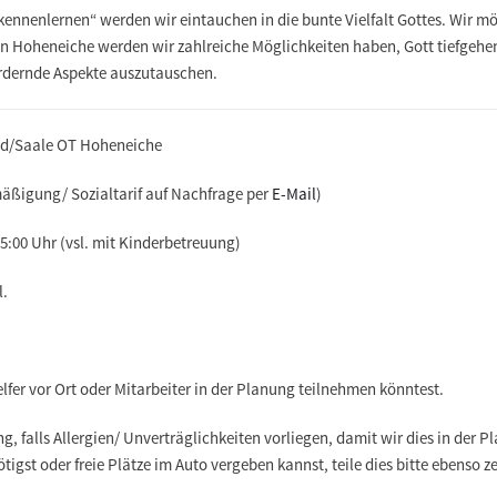
t kennenlernen“
werden wir eintauchen in die bunte Vielfalt Gottes. Wir 
. In Hoheneiche werden wir zahlreiche Möglichkeiten haben, Gott tiefgehe
rdernde Aspekte auszutauschen.
eld/Saale OT Hoheneiche
mäßigung/ Sozialtarif auf Nachfrage per
E-Mail
)
5:00 Uhr (vsl. mit Kinderbetreuung)
l.
elfer vor Ort oder Mitarbeiter in der Planung teilnehmen könntest.
 falls Allergien/ Unverträglichkeiten vorliegen, damit wir dies in der 
tigst oder freie Plätze im Auto vergeben kannst, teile dies bitte ebenso z