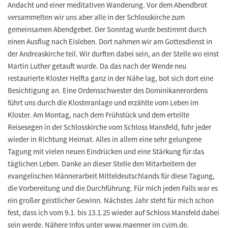
Andacht und einer meditativen Wanderung. Vor dem Abendbrot
versammelten wir uns aber alle in der Schlosskirche zum
gemeinsamen Abendgebet. Der Sonntag wurde bestimmt durch
einen Ausflug nach Eisleben. Dort nahmen wir am Gottesdienst in
der Andreaskirche teil. Wir durften dabei sein, an der Stelle wo einst
Martin Luther getauft wurde. Da das nach der Wende neu
restaurierte Kloster Helfta ganz in der Nähe lag, bot sich dort eine
Besichtigung an. Eine Ordensschwester des Dominikanerordens
führt uns durch die Klosteranlage und erzählte vom Leben im
Kloster. Am Montag, nach dem Frühstück und dem erteilte
Reisesegen in der Schlosskirche vom Schloss Mansfeld, fuhr jeder
wieder in Richtung Heimat. Alles in allem eine sehr gelungene
Tagung mit vielen neuen Eindrücken und eine Stärkung für das
täglichen Leben. Danke an dieser Stelle den Mitarbeitern der
evangelischen Männerarbeit Mitteldeutschlands für diese Tagung,
die Vorbereitung und die Durchführung. Für mich jeden Falls war es
ein großer geistlicher Gewinn. Nächstes Jahr steht für mich schon
fest, dass ich vom 9.1. bis 13.1.25 wieder auf Schloss Mansfeld dabei
sein werde. Nähere Infos unter www.maenner im cvjm.de.