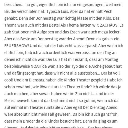
besuchen... na gut, eigentlich bin ich nur eingesprungen, weil mein
Bruder verschlafen hat. Typisch Luis. Aber da hat er halt Pech
gehabt. Denn der Donnerstag war richtig klasse mit den Kids. Das
Thema war auch mit das Beste! Als Thema hatten wir: ZACHÄUS! Es
gab Stationen mit Aufgaben und das Essen war auch mega lecker!
Aber das Beste am Donnerstag war der Abend! Denn da gab es ein
FEUERSHOW! Und da hat der Luis echt was verpasst! Aber wenn ich
ehrlich bin, hab ich auch ordentlich was verpasst an den Tag an
denen ich nicht da war. Der Luis hat mir erzählt, dass am Montag
beispielsweise NOAH da war, also der Typ der die Arche gebaut hat
und dafür gesorgt hat, dass wir nicht alle aussterben... Der ist voll
cool! Und am Dienstag haben die Kinder Theater gespielt! Habe ich
schon erwähnt, wie löwenstark ich Theater finde? Ich würde das ja
auch machen, aber sowas haben wir im Zoo nicht... und in der
Menschenwelt kommt das bestimmt nicht so gut an, wenn ich da
auf einmal im Theater rumlaufe :/ Aber egal! Der Dienstag Abend
wäre absolut nicht mein Fall gewesen. Da bin ich auch ganz froh,
dass mein Bruder da die Kinder besucht hat. Denn da ging es um
Simson! Und der ist mir nicht so sympathisch... Der hat einem