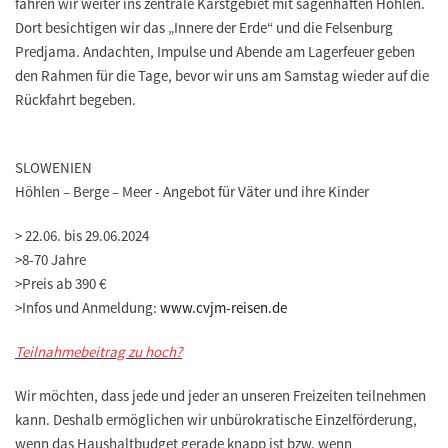
fahren wir weiter ins zentrale Karstgebiet mit sagenhaften Höhlen.
Dort besichtigen wir das „Innere der Erde“ und die Felsenburg
Predjama. Andachten, Impulse und Abende am Lagerfeuer geben
den Rahmen für die Tage, bevor wir uns am Samstag wieder auf die
Rückfahrt begeben.
SLOWENIEN
Höhlen – Berge – Meer - Angebot für Väter und ihre Kinder
>
22.06. bis 29.06.2024
>
8-70 Jahre
>
Preis ab 390 €
>
Infos und Anmeldung:
www.cvjm-reisen.de
Teilnahmebeitrag zu hoch?
Wir möchten, dass jede und jeder an unseren Freizeiten teilnehmen
kann. Deshalb ermöglichen wir unbürokratische Einzelförderung,
wenn das Haushaltbudget gerade knapp ist bzw. wenn