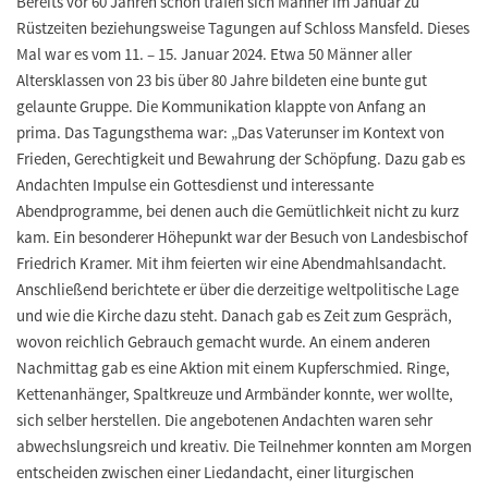
Bereits vor 60 Jahren schon trafen sich Männer im Januar zu
Rüstzeiten beziehungsweise Tagungen auf Schloss Mansfeld. Dieses
Mal war es vom 11. – 15. Januar 2024. Etwa 50 Männer aller
Altersklassen von 23 bis über 80 Jahre bildeten eine bunte gut
gelaunte Gruppe. Die Kommunikation klappte von Anfang an
prima. Das Tagungsthema war: „Das Vaterunser im Kontext von
Frieden, Gerechtigkeit und Bewahrung der Schöpfung. Dazu gab es
Andachten Impulse ein Gottesdienst und interessante
Abendprogramme, bei denen auch die Gemütlichkeit nicht zu kurz
kam. Ein besonderer Höhepunkt war der Besuch von Landesbischof
Friedrich Kramer. Mit ihm feierten wir eine Abendmahlsandacht.
Anschließend berichtete er über die derzeitige weltpolitische Lage
und wie die Kirche dazu steht. Danach gab es Zeit zum Gespräch,
wovon reichlich Gebrauch gemacht wurde. An einem anderen
Nachmittag gab es eine Aktion mit einem Kupferschmied. Ringe,
Kettenanhänger, Spaltkreuze und Armbänder konnte, wer wollte,
sich selber herstellen. Die angebotenen Andachten waren sehr
abwechslungsreich und kreativ. Die Teilnehmer konnten am Morgen
entscheiden zwischen einer Liedandacht, einer liturgischen