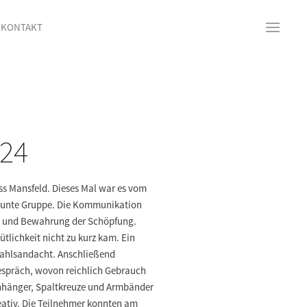
KONTAKT
024
ss Mansfeld. Dieses Mal war es vom
gelaunte Gruppe. Die Kommunikation
it und Bewahrung der Schöpfung.
lichkeit nicht zu kurz kam. Ein
mahlsandacht. Anschließend
 Gespräch, wovon reichlich Gebrauch
nhänger, Spaltkreuze und Armbänder
eativ. Die Teilnehmer konnten am