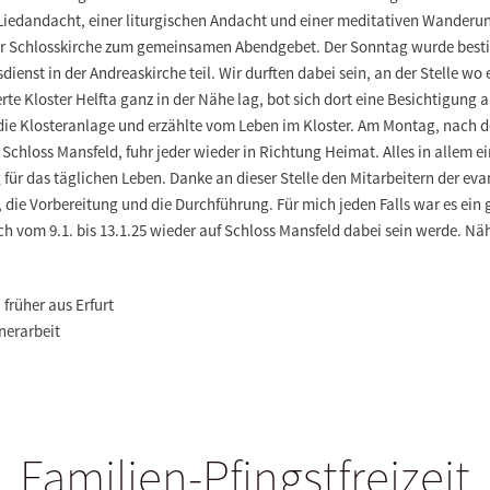
Liedandacht, einer liturgischen Andacht und einer meditativen Wanderu
der Schlosskirche zum gemeinsamen Abendgebet. Der Sonntag wurde best
ienst in der Andreaskirche teil. Wir durften dabei sein, an der Stelle wo 
te Kloster Helfta ganz in der Nähe lag, bot sich dort eine Besichtigung 
die Klosteranlage und erzählte vom Leben im Kloster. Am Montag, nach d
Schloss Mansfeld, fuhr jeder wieder in Richtung Heimat. Alles in allem e
für das täglichen Leben. Danke an dieser Stelle den Mitarbeitern der ev
 die Vorbereitung und die Durchführung. Für mich jeden Falls war es ein
 ich vom 9.1. bis 13.1.25 wieder auf Schloss Mansfeld dabei sein werde. 
früher aus Erfurt
nerarbeit
Familien-Pfingstfreizeit