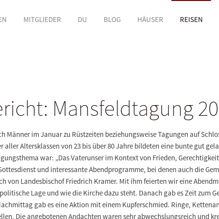
EN
MITGLIEDER
DU
BLOG
HÄUSER
REISEN
richt: Mansfeldtagung 2
sich Männer im Januar zu Rüstzeiten beziehungsweise Tagungen auf Schlo
r aller Altersklassen von 23 bis über 80 Jahre bildeten eine bunte gut 
agungsthema war: „Das Vaterunser im Kontext von Frieden, Gerechtigke
ottesdienst und interessante Abendprogramme, bei denen auch die Gemüt
h von Landesbischof Friedrich Kramer. Mit ihm feierten wir eine Abend
ltpolitische Lage und wie die Kirche dazu steht. Danach gab es Zeit zum
achmittag gab es eine Aktion mit einem Kupferschmied. Ringe, Kettena
stellen. Die angebotenen Andachten waren sehr abwechslungsreich und kr