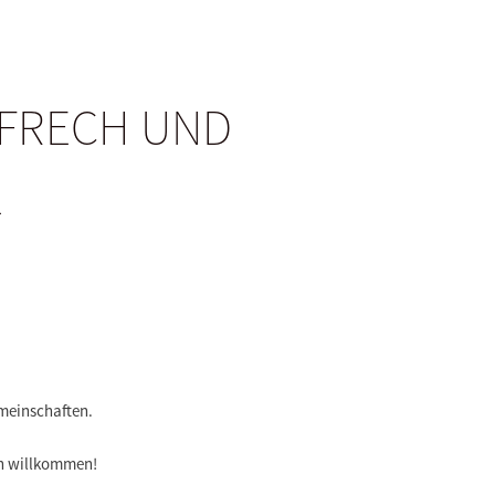
 FRECH UND
L
meinschaften.
ich willkommen!