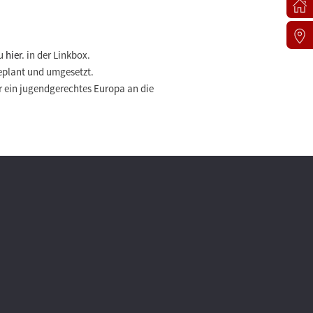
Du
hier
. in der Linkbox.
 geplant und umgesetzt.
r ein jugendgerechtes Europa an die