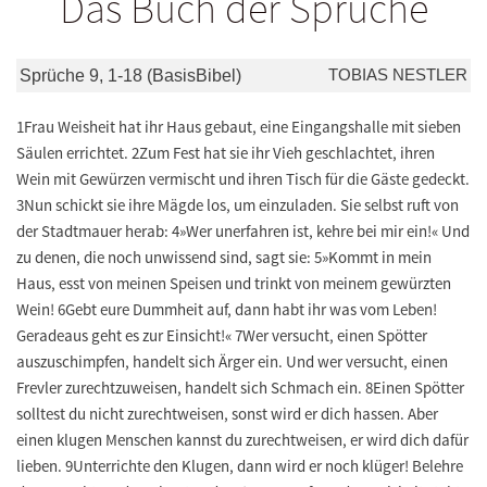
Das Buch der Sprüche
TOBIAS NESTLER
Sprüche 9, 1-18 (BasisBibel)
1Frau Weisheit hat ihr Haus gebaut, eine Eingangshalle mit sieben
Säulen errichtet. 2Zum Fest hat sie ihr Vieh geschlachtet, ihren
Wein mit Gewürzen vermischt und ihren Tisch für die Gäste gedeckt.
3Nun schickt sie ihre Mägde los, um einzuladen. Sie selbst ruft von
der Stadtmauer herab: 4»Wer unerfahren ist, kehre bei mir ein!« Und
zu denen, die noch unwissend sind, sagt sie: 5»Kommt in mein
Haus, esst von meinen Speisen und trinkt von meinem gewürzten
Wein! 6Gebt eure Dummheit auf, dann habt ihr was vom Leben!
Geradeaus geht es zur Einsicht!« 7Wer versucht, einen Spötter
auszuschimpfen, handelt sich Ärger ein. Und wer versucht, einen
Frevler zurechtzuweisen, handelt sich Schmach ein. 8Einen Spötter
solltest du nicht zurechtweisen, sonst wird er dich hassen. Aber
einen klugen Menschen kannst du zurechtweisen, er wird dich dafür
lieben. 9Unterrichte den Klugen, dann wird er noch klüger! Belehre