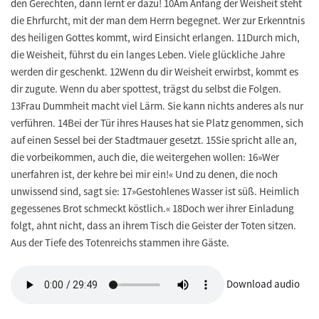
den Gerechten, dann lernt er dazu! 10Am Anfang der Weisheit steht
die Ehrfurcht, mit der man dem Herrn begegnet. Wer zur Erkenntnis
des heiligen Gottes kommt, wird Einsicht erlangen. 11Durch mich,
die Weisheit, führst du ein langes Leben. Viele glückliche Jahre
werden dir geschenkt. 12Wenn du dir Weisheit erwirbst, kommt es
dir zugute. Wenn du aber spottest, trägst du selbst die Folgen.
13Frau Dummheit macht viel Lärm. Sie kann nichts anderes als nur
verführen. 14Bei der Tür ihres Hauses hat sie Platz genommen, sich
auf einen Sessel bei der Stadtmauer gesetzt. 15Sie spricht alle an,
die vorbeikommen, auch die, die weitergehen wollen: 16»Wer
unerfahren ist, der kehre bei mir ein!« Und zu denen, die noch
unwissend sind, sagt sie: 17»Gestohlenes Wasser ist süß. Heimlich
gegessenes Brot schmeckt köstlich.« 18Doch wer ihrer Einladung
folgt, ahnt nicht, dass an ihrem Tisch die Geister der Toten sitzen.
Aus der Tiefe des Totenreichs stammen ihre Gäste.
Download audio