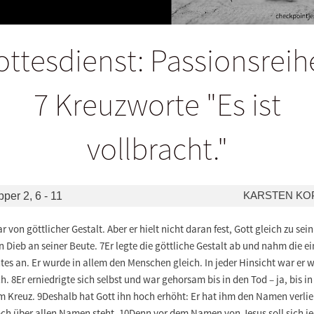
ttesdienst: Passionsreih
7 Kreuzworte "Es ist
vollbracht."
KARSTEN KO
pper 2, 6 - 11
r von göttlicher Gestalt. Aber er hielt nicht daran fest, Gott gleich zu sein
n Dieb an seiner Beute. 7Er legte die göttliche Gestalt ab und nahm die ei
es an. Er wurde in allem den Menschen gleich. In jeder Hinsicht war er w
. 8Er erniedrigte sich selbst und war gehorsam bis in den Tod – ja, bis in
m Kreuz. 9Deshalb hat Gott ihn hoch erhöht: Er hat ihm den Namen verli
och über allen Namen steht. 10Denn vor dem Namen von Jesus soll sich j