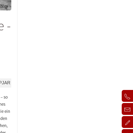
e -
PJAR
 – so
nes
ie ein
 den
ehen,
edes