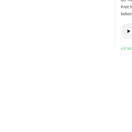
Knie b
bekenn
ARTIKE