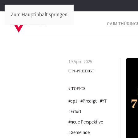
Zum Hauptinhalt springen
CVJM THÜRING
19 April 2025
CPJ-PREDIGT
# TOPICS
#cpJ
#Predigt
#YT
#Erfurt
#neue Perspektive
#Gemeinde