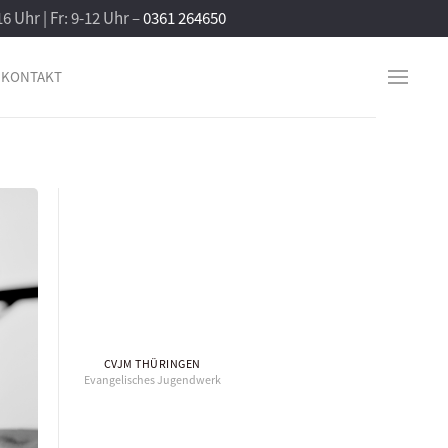
16 Uhr | Fr: 9-12 Uhr –
0361 264650
KONTAKT
CVJM THÜRINGEN
Evangelisches Jugendwerk