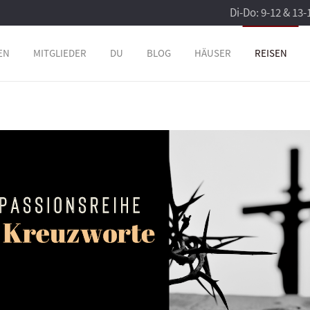
Di-Do: 9-12 & 13-
EN
MITGLIEDER
DU
BLOG
HÄUSER
REISEN