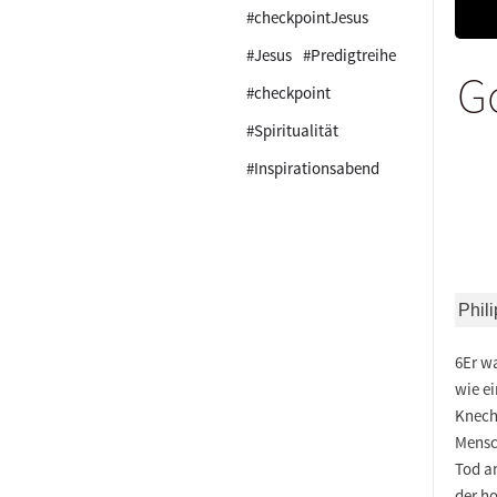
#checkpointJesus
#Jesus
#Predigtreihe
Go
#checkpoint
#Spiritualität
#Inspirationsabend
Phili
6Er wa
wie ei
Knecht
Mensch
Tod a
der h