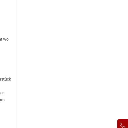
ht wo
rstück
ien
 am