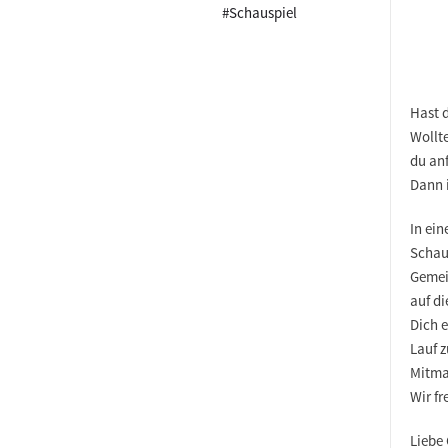
#Schauspiel
Hast 
Wollt
du anf
Dann i
In ei
Schau
Gemei
auf di
Dich e
Lauf z
Mitma
Wir fr
Liebe