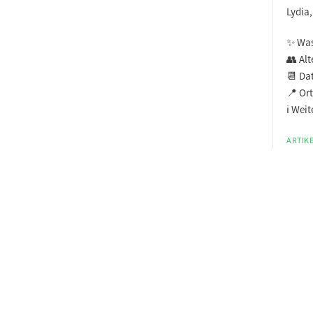
Lydia,
✨ Was
👥 Alt
📆 Dat
📍 Ort
ℹ️ Wei
ARTIKE