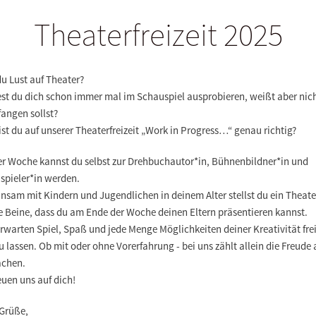
Theaterfreizeit 2025
du Lust auf Theater?
est du dich schon immer mal im Schauspiel ausprobieren, weißt aber nic
angen sollst?
st du auf unserer Theaterfreizeit „Work in Progress…“ genau richtig?
ner Woche kannst du selbst zur Drehbuchautor*in, Bühnenbildner*in und
spieler*in werden.
nsam mit Kindern und Jugendlichen in deinem Alter stellst du ein Theate
e Beine, dass du am Ende der Woche deinen Eltern präsentieren kannst.
rwarten Spiel, Spaß und jede Menge Möglichkeiten deiner Kreativität fre
u lassen. Ob mit oder ohne Vorerfahrung - bei uns zählt allein die Freude
chen.
euen uns auf dich!
 Grüße,